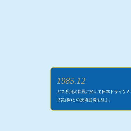
1985.12
ガス系消火装置に於いて日本ドライケミカ
防災(株)との技術提携を結ぶ。