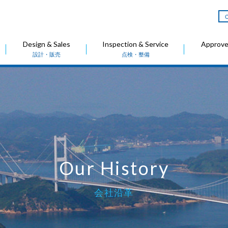
C
Design & Sales
Inspection & Service
Approved
設計・販売
点検・整備
Our History
会社沿革