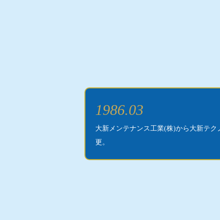
1986.03
大新メンテナンス工業(株)から大新テク
更。