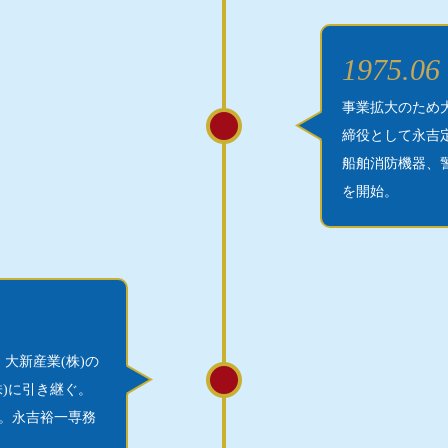
1975.06
事業拡大のため
締役として永吉
船舶消防機器、
を開始。
大新産業(株)の
)に引き継ぐ。
。永吉裕一専務