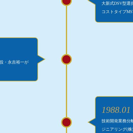
大新式DSV型
コストタイプM
役・永吉裕一が
1988.01
技術開発業務分
ジニアリング(