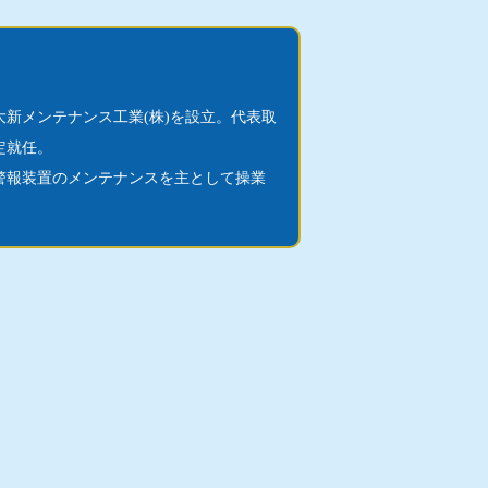
大新メンテナンス工業(株)を設立。代表取
定就任。
警報装置のメンテナンスを主として操業