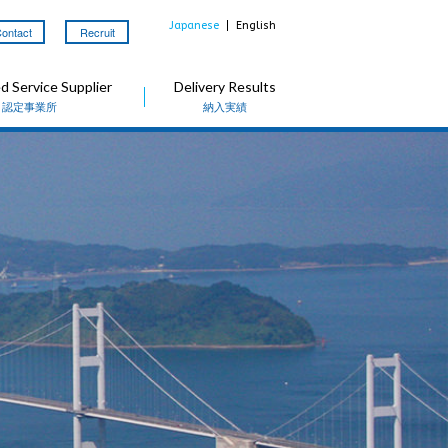
Japanese
English
ontact
Recruit
 Service Supplier
Delivery Results
認定事業所
納入実績