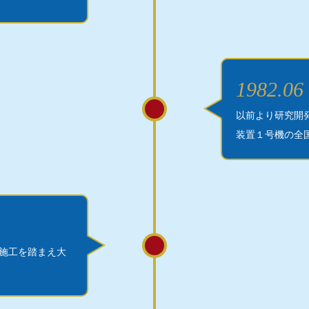
1982.06
以前より研究開発
装置１号機の全
施工を踏まえ大