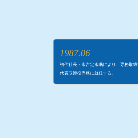
1987.06
初代社長・永吉定永眠により、専務取締
代表取締役専務に就任する。