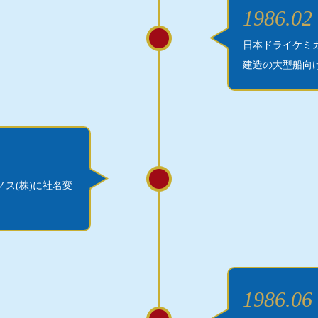
1986.02
日本ドライケミカ
建造の大型船向
ノス(株)に社名変
1986.06