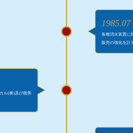
1985.07
各種消火装置に
販売の強化を計
ル(株)及び能美