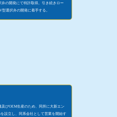
選択弁の開発にて特許取得。引き続きロー
SV型選択弁の開発に着手する。
離及びOEM生産のため、同所に大新エン
株)を設立し、同系会社として営業を開始す