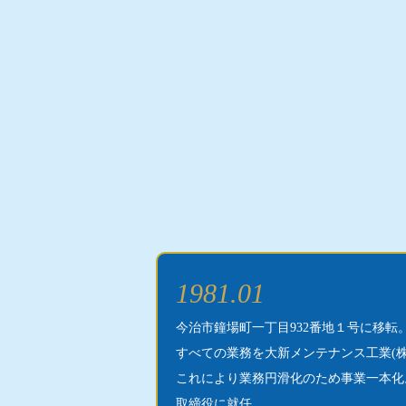
1981.01
今治市鐘場町一丁目932番地１号に移転。
すべての業務を大新メンテナンス工業(株
これにより業務円滑化のため事業一本化
取締役に就任。