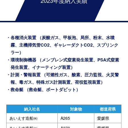
2023年度納入実績
各種消火装置 （炭酸ガス、甲板泡、局所、粉末、水噴
霧、主機掃気管CO2、ギャレーダクトCO2、スプリンク
ラー）
環境制御機器 （メンブレン式窒素発生装置、PSA式窒素
発生装置、イナーティング装置）
計測・警報装置 （可燃性ガス、酸素、圧力監視、火災警
報、毒ガス、特殊ガス計測装置、荷役監視装置）
救命艇 （救命艇、ボートダビット）
納入社名
対象物
都道府県
あいえす造船㈱
A265
愛媛県